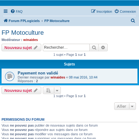
FAQ
Inscription
Connexion
R
Forum FPLogiciels
FP Motoculture
e
FP Motoculture
c
Modérateur :
winaides
h
Rechercher
Recherche avanc
Nouveau sujet
e
1 sujet • Page
1
sur
1
r
Sujets
c
Payement non validé
h
Dernier message par
winaides
«
08 mai 2016, 10:44
e
Réponses :
2
r
Nouveau sujet
1 sujet • Page
1
sur
1
Aller
PERMISSIONS DU FORUM
Vous
ne pouvez pas
publier de nouveaux sujets dans ce forum
Vous
ne pouvez pas
répondre aux sujets dans ce forum
Vous
ne pouvez pas
modifier vos messages dans ce forum
Vous
ne pouvez pas
supprimer vos messages dans ce forum