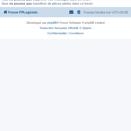
Vous
ne pouvez pas
transférer de pièces jointes dans ce forum
Forum FPLogiciels
Fuseau horaire sur
UTC+02:00
Développé par
phpBB
® Forum Software © phpBB Limited
Traduction française officielle
©
Qiaeru
Confidentialité
|
Conditions