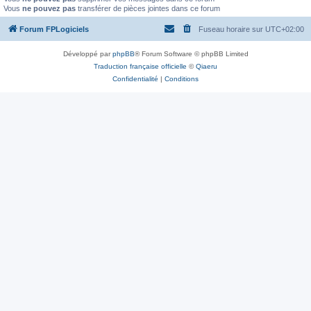
Vous
ne pouvez pas
transférer de pièces jointes dans ce forum
Forum FPLogiciels
Fuseau horaire sur
UTC+02:00
Développé par
phpBB
® Forum Software © phpBB Limited
Traduction française officielle
©
Qiaeru
Confidentialité
|
Conditions