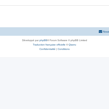
Nous
Développé par
phpBB
® Forum Software © phpBB Limited
Traduction française officielle
©
Qiaeru
Confidentialité
|
Conditions