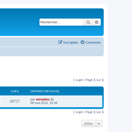
Rechercher
Recherche avancé
Inscription
Connexion
1 sujet • Page
1
sur
1
VUES
DERNIER MESSAGE
par
winaides
28727
08 mai 2016, 10:44
1 sujet • Page
1
sur
1
Aller