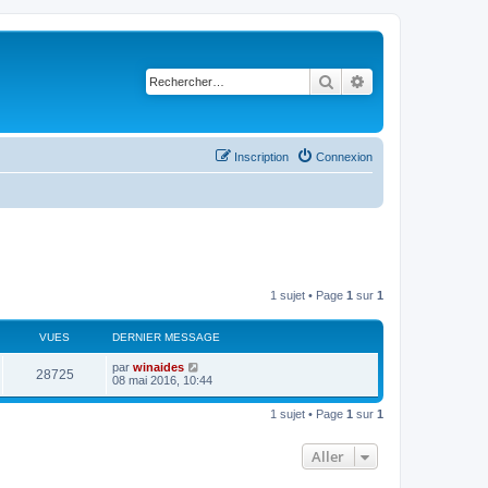
Rechercher
Recherche avancé
Inscription
Connexion
1 sujet • Page
1
sur
1
VUES
DERNIER MESSAGE
par
winaides
28725
08 mai 2016, 10:44
1 sujet • Page
1
sur
1
Aller