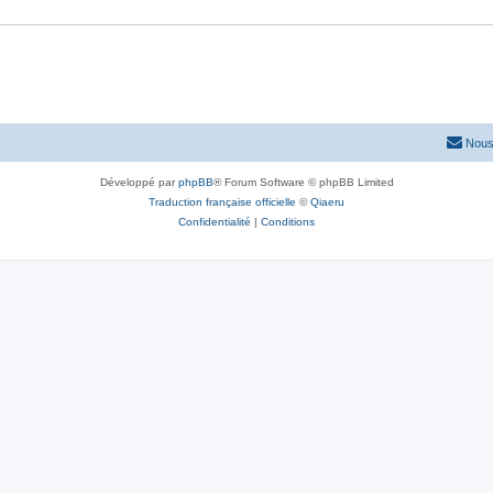
Nous
Développé par
phpBB
® Forum Software © phpBB Limited
Traduction française officielle
©
Qiaeru
Confidentialité
|
Conditions