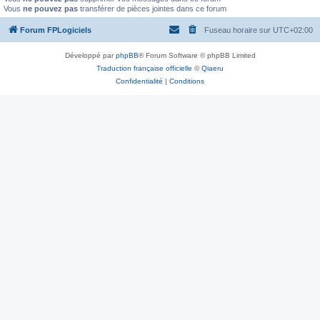
Vous
ne pouvez pas
transférer de pièces jointes dans ce forum
Forum FPLogiciels
Fuseau horaire sur
UTC+02:00
Développé par
phpBB
® Forum Software © phpBB Limited
Traduction française officielle
©
Qiaeru
Confidentialité
|
Conditions