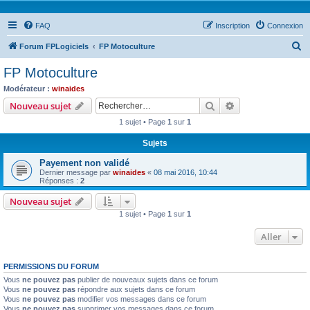
FAQ
Inscription
Connexion
R
Forum FPLogiciels
FP Motoculture
e
FP Motoculture
c
Modérateur :
winaides
h
Rechercher
Recherche avanc
Nouveau sujet
e
1 sujet • Page
1
sur
1
r
Sujets
c
Payement non validé
h
Dernier message par
winaides
«
08 mai 2016, 10:44
e
Réponses :
2
r
Nouveau sujet
1 sujet • Page
1
sur
1
Aller
PERMISSIONS DU FORUM
Vous
ne pouvez pas
publier de nouveaux sujets dans ce forum
Vous
ne pouvez pas
répondre aux sujets dans ce forum
Vous
ne pouvez pas
modifier vos messages dans ce forum
Vous
ne pouvez pas
supprimer vos messages dans ce forum