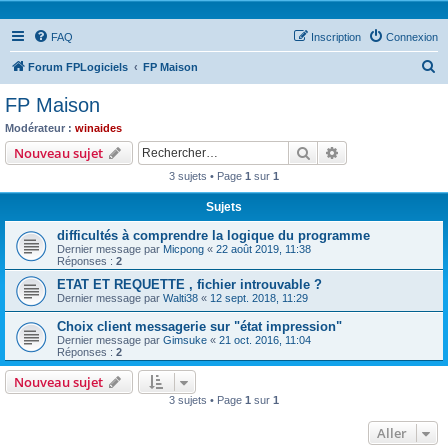
FAQ
Inscription
Connexion
R
Forum FPLogiciels
FP Maison
e
FP Maison
c
Modérateur :
winaides
h
Rechercher
Recherche avanc
Nouveau sujet
e
3 sujets • Page
1
sur
1
r
Sujets
c
difficultés à comprendre la logique du programme
h
Dernier message par
Micpong
«
22 août 2019, 11:38
e
Réponses :
2
r
ETAT ET REQUETTE , fichier introuvable ?
Dernier message par
Walti38
«
12 sept. 2018, 11:29
Choix client messagerie sur "état impression"
Dernier message par
Gimsuke
«
21 oct. 2016, 11:04
Réponses :
2
Nouveau sujet
3 sujets • Page
1
sur
1
Aller