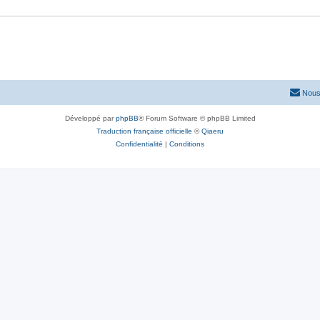
Nous
Développé par
phpBB
® Forum Software © phpBB Limited
Traduction française officielle
©
Qiaeru
Confidentialité
|
Conditions