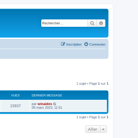
Rechercher
Recherche avancé
Inscription
Connexion
1 sujet • Page
1
sur
1
VUES
DERNIER MESSAGE
par
winaides
15937
05 mars 2023, 11:51
1 sujet • Page
1
sur
1
Aller