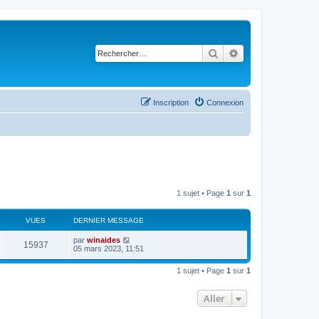
Rechercher
Recherche avancé
Inscription
Connexion
1 sujet • Page
1
sur
1
VUES
DERNIER MESSAGE
par
winaides
15937
05 mars 2023, 11:51
1 sujet • Page
1
sur
1
Aller