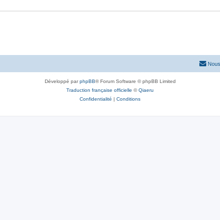
Nous
Développé par
phpBB
® Forum Software © phpBB Limited
Traduction française officielle
©
Qiaeru
Confidentialité
|
Conditions