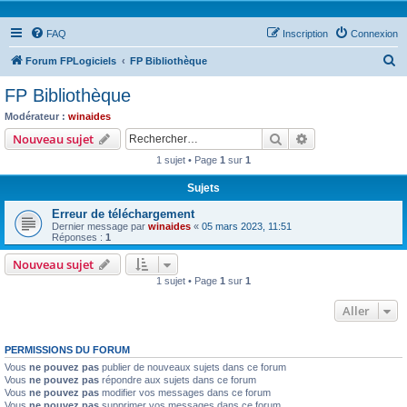
FAQ
Inscription
Connexion
R
Forum FPLogiciels
FP Bibliothèque
e
FP Bibliothèque
c
Modérateur :
winaides
h
Rechercher
Recherche avanc
Nouveau sujet
e
1 sujet • Page
1
sur
1
r
Sujets
c
Erreur de téléchargement
h
Dernier message par
winaides
«
05 mars 2023, 11:51
e
Réponses :
1
r
Nouveau sujet
1 sujet • Page
1
sur
1
Aller
PERMISSIONS DU FORUM
Vous
ne pouvez pas
publier de nouveaux sujets dans ce forum
Vous
ne pouvez pas
répondre aux sujets dans ce forum
Vous
ne pouvez pas
modifier vos messages dans ce forum
Vous
ne pouvez pas
supprimer vos messages dans ce forum