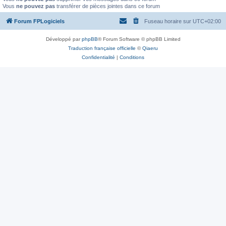
Vous
ne pouvez pas
transférer de pièces jointes dans ce forum
Forum FPLogiciels
Fuseau horaire sur
UTC+02:00
Développé par
phpBB
® Forum Software © phpBB Limited
Traduction française officielle
©
Qiaeru
Confidentialité
|
Conditions