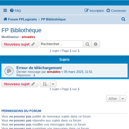
FAQ
Inscription
Connexion
R
Forum FPLogiciels
FP Bibliothèque
e
FP Bibliothèque
c
Modérateur :
winaides
h
Rechercher
Recherche avanc
Nouveau sujet
e
1 sujet • Page
1
sur
1
r
Sujets
c
Erreur de téléchargement
h
Dernier message par
winaides
«
05 mars 2023, 11:51
e
Réponses :
1
r
Nouveau sujet
1 sujet • Page
1
sur
1
Aller
PERMISSIONS DU FORUM
Vous
ne pouvez pas
publier de nouveaux sujets dans ce forum
Vous
ne pouvez pas
répondre aux sujets dans ce forum
Vous
ne pouvez pas
modifier vos messages dans ce forum
Vous
ne pouvez pas
supprimer vos messages dans ce forum