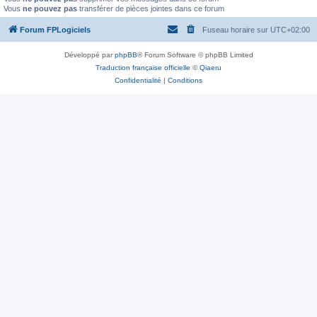
Vous
ne pouvez pas
transférer de pièces jointes dans ce forum
Forum FPLogiciels
Fuseau horaire sur
UTC+02:00
Développé par
phpBB
® Forum Software © phpBB Limited
Traduction française officielle
©
Qiaeru
Confidentialité
|
Conditions