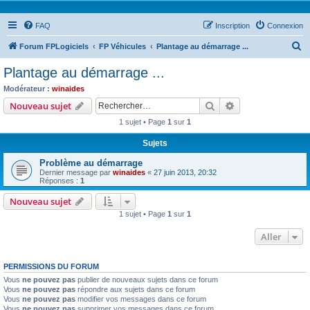
FAQ
Inscription
Connexion
R
Forum FPLogiciels
FP Véhicules
Plantage au démarrage ...
e
Plantage au démarrage ...
c
Modérateur :
winaides
h
Rechercher
Recherche avanc
Nouveau sujet
e
1 sujet • Page
1
sur
1
r
Sujets
c
Problème au démarrage
h
Dernier message par
winaides
«
27 juin 2013, 20:32
e
Réponses :
1
r
Nouveau sujet
1 sujet • Page
1
sur
1
Aller
PERMISSIONS DU FORUM
Vous
ne pouvez pas
publier de nouveaux sujets dans ce forum
Vous
ne pouvez pas
répondre aux sujets dans ce forum
Vous
ne pouvez pas
modifier vos messages dans ce forum
Vous
ne pouvez pas
supprimer vos messages dans ce forum