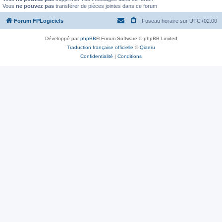
Vous
ne pouvez pas
transférer de pièces jointes dans ce forum
Forum FPLogiciels
Fuseau horaire sur
UTC+02:00
Développé par
phpBB
® Forum Software © phpBB Limited
Traduction française officielle
©
Qiaeru
Confidentialité
|
Conditions