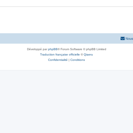
Nous
Développé par
phpBB
® Forum Software © phpBB Limited
Traduction française officielle
©
Qiaeru
Confidentialité
|
Conditions