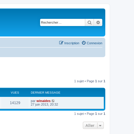
Rechercher
Recherche avancé
Inscription
Connexion
1 sujet • Page
1
sur
1
VUES
DERNIER MESSAGE
par
winaides
14129
27 juin 2013, 20:32
1 sujet • Page
1
sur
1
Aller