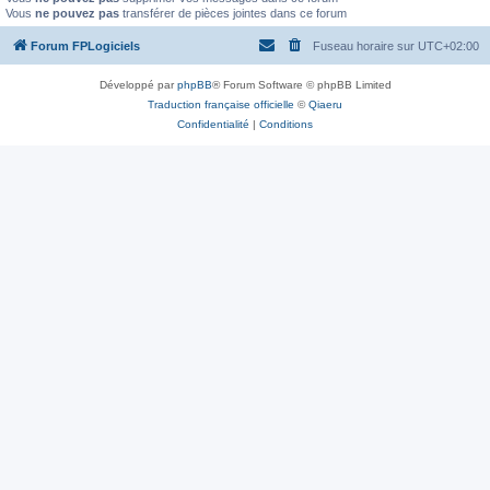
Vous
ne pouvez pas
transférer de pièces jointes dans ce forum
Forum FPLogiciels
Fuseau horaire sur
UTC+02:00
Développé par
phpBB
® Forum Software © phpBB Limited
Traduction française officielle
©
Qiaeru
Confidentialité
|
Conditions