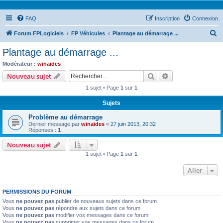
FAQ
Inscription
Connexion
R
Forum FPLogiciels
FP Véhicules
Plantage au démarrage ...
e
Plantage au démarrage ...
c
Modérateur :
winaides
h
Rechercher
Recherche avanc
Nouveau sujet
e
1 sujet • Page
1
sur
1
r
Sujets
c
Problème au démarrage
h
Dernier message par
winaides
«
27 juin 2013, 20:32
e
Réponses :
1
r
Nouveau sujet
1 sujet • Page
1
sur
1
Aller
PERMISSIONS DU FORUM
Vous
ne pouvez pas
publier de nouveaux sujets dans ce forum
Vous
ne pouvez pas
répondre aux sujets dans ce forum
Vous
ne pouvez pas
modifier vos messages dans ce forum
Vous
ne pouvez pas
supprimer vos messages dans ce forum