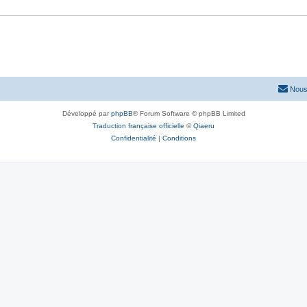
Nous
Développé par
phpBB
® Forum Software © phpBB Limited
Traduction française officielle
©
Qiaeru
Confidentialité
|
Conditions