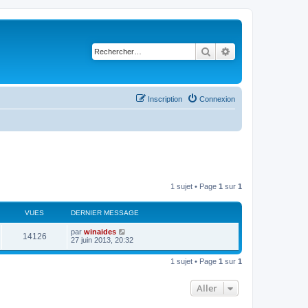
Rechercher
Recherche avancé
Inscription
Connexion
1 sujet • Page
1
sur
1
VUES
DERNIER MESSAGE
par
winaides
14126
27 juin 2013, 20:32
1 sujet • Page
1
sur
1
Aller