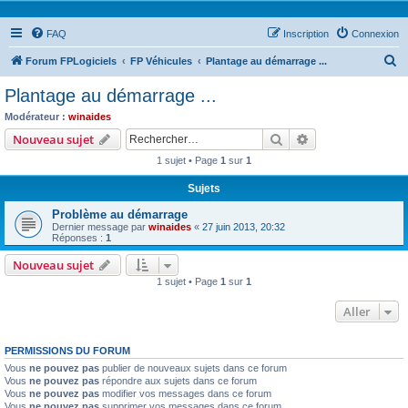
FAQ
Inscription
Connexion
R
Forum FPLogiciels
FP Véhicules
Plantage au démarrage ...
e
Plantage au démarrage ...
c
Modérateur :
winaides
h
Rechercher
Recherche avanc
Nouveau sujet
e
1 sujet • Page
1
sur
1
r
Sujets
c
Problème au démarrage
h
Dernier message par
winaides
«
27 juin 2013, 20:32
e
Réponses :
1
r
Nouveau sujet
1 sujet • Page
1
sur
1
Aller
PERMISSIONS DU FORUM
Vous
ne pouvez pas
publier de nouveaux sujets dans ce forum
Vous
ne pouvez pas
répondre aux sujets dans ce forum
Vous
ne pouvez pas
modifier vos messages dans ce forum
Vous
ne pouvez pas
supprimer vos messages dans ce forum