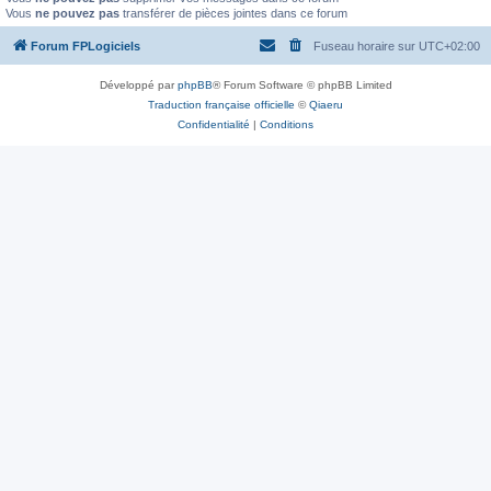
Vous
ne pouvez pas
transférer de pièces jointes dans ce forum
Forum FPLogiciels
Fuseau horaire sur
UTC+02:00
Développé par
phpBB
® Forum Software © phpBB Limited
Traduction française officielle
©
Qiaeru
Confidentialité
|
Conditions