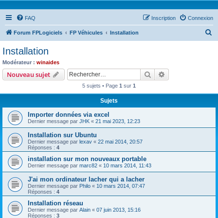
FAQ
Inscription
Connexion
R
Forum FPLogiciels
FP Véhicules
Installation
e
Installation
c
Modérateur :
winaides
h
Rechercher
Recherche avanc
Nouveau sujet
e
5 sujets • Page
1
sur
1
r
Sujets
c
Importer données via excel
h
Dernier message par
JHK
«
21 mai 2023, 12:23
e
Installation sur Ubuntu
r
Dernier message par
lexav
«
22 mai 2014, 20:57
Réponses :
4
installation sur mon nouveaux portable
Dernier message par
marc82
«
10 mars 2014, 11:43
J'ai mon ordinateur lacher qui a lacher
Dernier message par
Philo
«
10 mars 2014, 07:47
Réponses :
4
Installation réseau
Dernier message par
Alain
«
07 juin 2013, 15:16
Réponses :
3