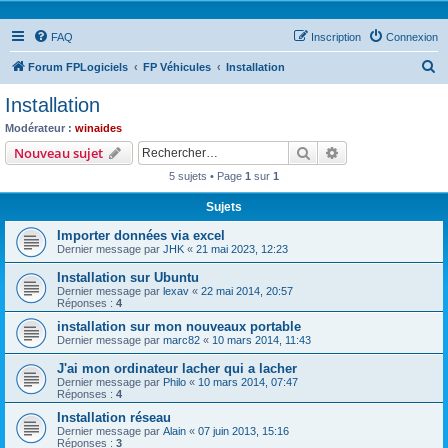
FAQ
Inscription
Connexion
R
Forum FPLogiciels
FP Véhicules
Installation
e
Installation
c
Modérateur :
winaides
h
Rechercher
Recherche avanc
Nouveau sujet
e
5 sujets • Page
1
sur
1
r
Sujets
c
Importer données via excel
h
Dernier message par
JHK
«
21 mai 2023, 12:23
e
Installation sur Ubuntu
r
Dernier message par
lexav
«
22 mai 2014, 20:57
Réponses :
4
installation sur mon nouveaux portable
Dernier message par
marc82
«
10 mars 2014, 11:43
J'ai mon ordinateur lacher qui a lacher
Dernier message par
Philo
«
10 mars 2014, 07:47
Réponses :
4
Installation réseau
Dernier message par
Alain
«
07 juin 2013, 15:16
Réponses :
3