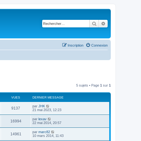
Rechercher
Recherche avancé
Inscription
Connexion
5 sujets • Page
1
sur
1
VUES
DERNIER MESSAGE
par
JHK
9137
21 mai 2023, 12:23
par
lexav
16994
22 mai 2014, 20:57
par
marc82
14961
10 mars 2014, 11:43