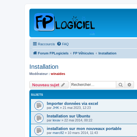
Raccourcis
FAQ
Forum FPLogiciels
FP Véhicules
Installation
Installation
Modérateur :
winaides
Recher
Re
Nouveau sujet
SUJETS
Importer données via excel
par
JHK
»
21 mai 2023, 12:23
Installation sur Ubuntu
par
lexav
»
22 mai 2014, 00:22
installation sur mon nouveaux portable
par
marc82
»
10 mars 2014, 11:43