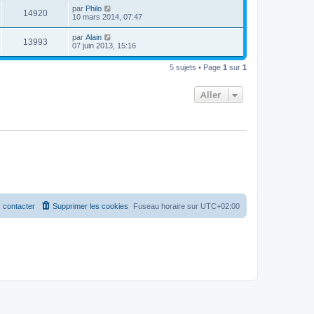
par
Philo
14920
10 mars 2014, 07:47
par
Alain
13993
07 juin 2013, 15:16
5 sujets • Page
1
sur
1
Aller
 contacter
Supprimer les cookies
Fuseau horaire sur
UTC+02:00