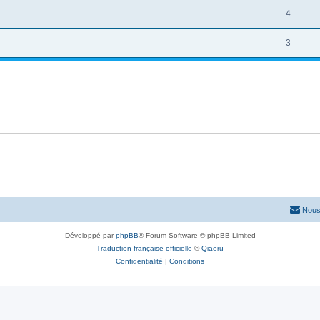
4
3
Nous
Développé par
phpBB
® Forum Software © phpBB Limited
Traduction française officielle
©
Qiaeru
Confidentialité
|
Conditions