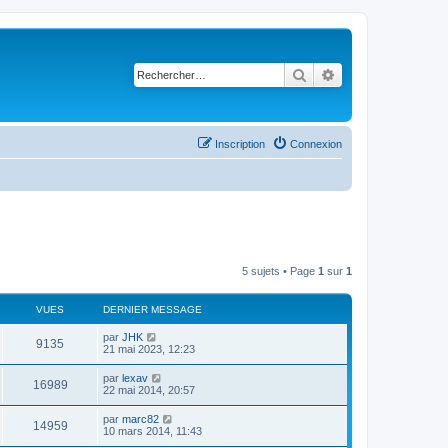
Rechercher
Recherche avancé
Inscription
Connexion
5 sujets • Page
1
sur
1
VUES
DERNIER MESSAGE
par
JHK
9135
21 mai 2023, 12:23
par
lexav
16989
22 mai 2014, 20:57
par
marc82
14959
10 mars 2014, 11:43