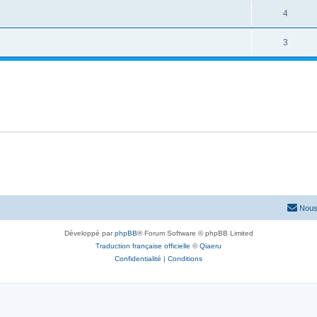
4
3
Nous
Développé par
phpBB
® Forum Software © phpBB Limited
Traduction française officielle
©
Qiaeru
Confidentialité
|
Conditions