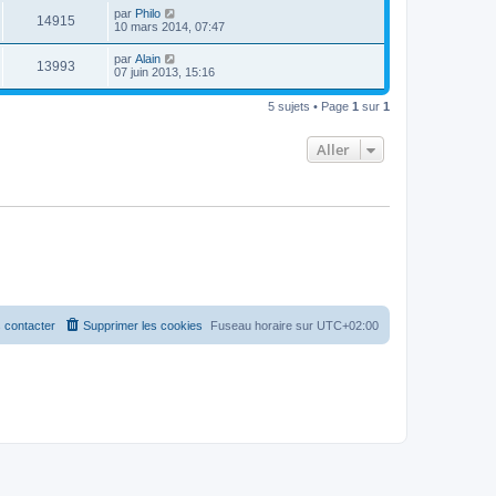
par
Philo
14915
10 mars 2014, 07:47
par
Alain
13993
07 juin 2013, 15:16
5 sujets • Page
1
sur
1
Aller
 contacter
Supprimer les cookies
Fuseau horaire sur
UTC+02:00