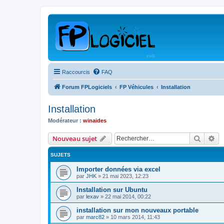
Raccourcis
FAQ
Forum FPLogiciels
FP Véhicules
Installation
Installation
Modérateur :
winaides
Recher
Re
Nouveau sujet
SUJETS
Importer données via excel
par
JHK
»
21 mai 2023, 12:23
Installation sur Ubuntu
par
lexav
»
22 mai 2014, 00:22
installation sur mon nouveaux portable
par
marc82
»
10 mars 2014, 11:43