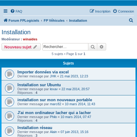
FAQ
Inscription
Connexion
R
Forum FPLogiciels
FP Véhicules
Installation
e
Installation
c
Modérateur :
winaides
h
Rechercher
Recherche avanc
Nouveau sujet
e
5 sujets • Page
1
sur
1
r
Sujets
c
Importer données via excel
h
Dernier message par
JHK
«
21 mai 2023, 12:23
e
Installation sur Ubuntu
r
Dernier message par
lexav
«
22 mai 2014, 20:57
Réponses :
4
installation sur mon nouveaux portable
Dernier message par
marc82
«
10 mars 2014, 11:43
J'ai mon ordinateur lacher qui a lacher
Dernier message par
Philo
«
10 mars 2014, 07:47
Réponses :
4
Installation réseau
Dernier message par
Alain
«
07 juin 2013, 15:16
Réponses :
3