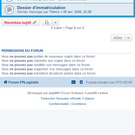
Dossier d'immatriculation
Dernier message par
Thierry
«
05 avr. 2006, 10:38
Nouveau sujet
6 sujets • Page
1
sur
1
Aller
PERMISSIONS DU FORUM
Vous
ne pouvez pas
publier de nouveaux sujets dans ce forum
Vous
ne pouvez pas
répondre aux sujets dans ce forum
Vous
ne pouvez pas
modifier vos messages dans ce forum
Vous
ne pouvez pas
supprimer vos messages dans ce forum
Vous
ne pouvez pas
transférer de pièces jointes dans ce forum
Forum FPLogiciels
Fuseau horaire sur
UTC+02:00
Développé par
phpBB
® Forum Software © phpBB Limited
Traduction française officielle
©
Qiaeru
Confidentialité
|
Conditions