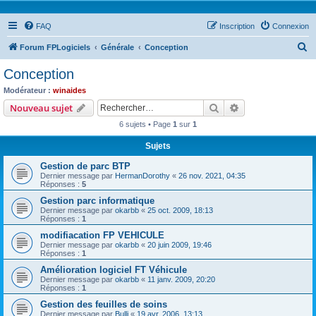
FAQ
Inscription
Connexion
R
Forum FPLogiciels
Générale
Conception
e
Conception
c
Modérateur :
winaides
h
Rechercher
Recherche avanc
Nouveau sujet
e
6 sujets • Page
1
sur
1
r
Sujets
c
Gestion de parc BTP
h
Dernier message par
HermanDorothy
«
26 nov. 2021, 04:35
e
Réponses :
5
r
Gestion parc informatique
Dernier message par
okarbb
«
25 oct. 2009, 18:13
Réponses :
1
modifiacation FP VEHICULE
Dernier message par
okarbb
«
20 juin 2009, 19:46
Réponses :
1
Amélioration logiciel FT Véhicule
Dernier message par
okarbb
«
11 janv. 2009, 20:20
Réponses :
1
Gestion des feuilles de soins
Dernier message par
Bulli
«
19 avr. 2006, 13:13