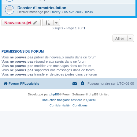
Dossier d'immatriculation
Dernier message par
Thierry
«
05 avr. 2006, 10:38
Nouveau sujet
6 sujets • Page
1
sur
1
Aller
PERMISSIONS DU FORUM
Vous
ne pouvez pas
publier de nouveaux sujets dans ce forum
Vous
ne pouvez pas
répondre aux sujets dans ce forum
Vous
ne pouvez pas
modifier vos messages dans ce forum
Vous
ne pouvez pas
supprimer vos messages dans ce forum
Vous
ne pouvez pas
transférer de pièces jointes dans ce forum
Forum FPLogiciels
Fuseau horaire sur
UTC+02:00
Développé par
phpBB
® Forum Software © phpBB Limited
Traduction française officielle
©
Qiaeru
Confidentialité
|
Conditions