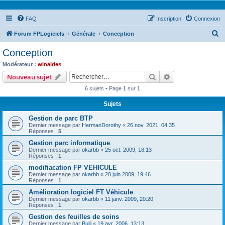
FAQ
Inscription
Connexion
R
Forum FPLogiciels
Générale
Conception
e
Conception
c
Modérateur :
winaides
h
Rechercher
Recherche avanc
Nouveau sujet
e
6 sujets • Page
1
sur
1
r
Sujets
c
Gestion de parc BTP
h
Dernier message par
HermanDorothy
«
26 nov. 2021, 04:35
e
Réponses :
5
r
Gestion parc informatique
Dernier message par
okarbb
«
25 oct. 2009, 18:13
Réponses :
1
modifiacation FP VEHICULE
Dernier message par
okarbb
«
20 juin 2009, 19:46
Réponses :
1
Amélioration logiciel FT Véhicule
Dernier message par
okarbb
«
11 janv. 2009, 20:20
Réponses :
1
Gestion des feuilles de soins
Dernier message par
Bulli
«
19 avr. 2006, 13:13