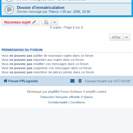
Dossier d'immatriculation
Dernier message par
Thierry
«
05 avr. 2006, 10:38
Nouveau sujet
6 sujets • Page
1
sur
1
Aller
PERMISSIONS DU FORUM
Vous
ne pouvez pas
publier de nouveaux sujets dans ce forum
Vous
ne pouvez pas
répondre aux sujets dans ce forum
Vous
ne pouvez pas
modifier vos messages dans ce forum
Vous
ne pouvez pas
supprimer vos messages dans ce forum
Vous
ne pouvez pas
transférer de pièces jointes dans ce forum
Forum FPLogiciels
Fuseau horaire sur
UTC+02:00
Développé par
phpBB
® Forum Software © phpBB Limited
Traduction française officielle
©
Qiaeru
Confidentialité
|
Conditions