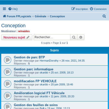
FAQ
Inscription
Connexion
R
Forum FPLogiciels
Générale
Conception
e
Conception
c
Modérateur :
winaides
h
Rechercher
Recherche avanc
Nouveau sujet
e
6 sujets • Page
1
sur
1
r
Sujets
c
Gestion de parc BTP
h
Dernier message par
HermanDorothy
«
26 nov. 2021, 04:35
e
Réponses :
5
r
Gestion parc informatique
Dernier message par
okarbb
«
25 oct. 2009, 18:13
Réponses :
1
modifiacation FP VEHICULE
Dernier message par
okarbb
«
20 juin 2009, 19:46
Réponses :
1
Amélioration logiciel FT Véhicule
Dernier message par
okarbb
«
11 janv. 2009, 20:20
Réponses :
1
Gestion des feuilles de soins
Dernier message par
Bulli
«
19 avr. 2006, 13:13