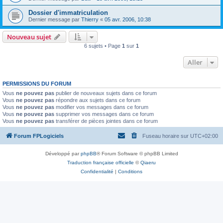
Dossier d'immatriculation
Dernier message par
Thierry
«
05 avr. 2006, 10:38
Nouveau sujet
6 sujets • Page
1
sur
1
Aller
PERMISSIONS DU FORUM
Vous
ne pouvez pas
publier de nouveaux sujets dans ce forum
Vous
ne pouvez pas
répondre aux sujets dans ce forum
Vous
ne pouvez pas
modifier vos messages dans ce forum
Vous
ne pouvez pas
supprimer vos messages dans ce forum
Vous
ne pouvez pas
transférer de pièces jointes dans ce forum
Forum FPLogiciels
Fuseau horaire sur
UTC+02:00
Développé par
phpBB
® Forum Software © phpBB Limited
Traduction française officielle
©
Qiaeru
Confidentialité
|
Conditions