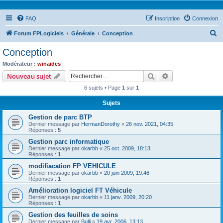
FAQ
Inscription
Connexion
R
Forum FPLogiciels
Générale
Conception
e
Conception
c
Modérateur :
winaides
h
Rechercher
Recherche avanc
Nouveau sujet
e
6 sujets • Page
1
sur
1
r
Sujets
c
Gestion de parc BTP
h
Dernier message par
HermanDorothy
«
26 nov. 2021, 04:35
e
Réponses :
5
r
Gestion parc informatique
Dernier message par
okarbb
«
25 oct. 2009, 18:13
Réponses :
1
modifiacation FP VEHICULE
Dernier message par
okarbb
«
20 juin 2009, 19:46
Réponses :
1
Amélioration logiciel FT Véhicule
Dernier message par
okarbb
«
11 janv. 2009, 20:20
Réponses :
1
Gestion des feuilles de soins
Dernier message par
Bulli
«
19 avr. 2006, 13:13