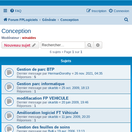
FAQ
Inscription
Connexion
R
Forum FPLogiciels
Générale
Conception
e
Conception
c
Modérateur :
winaides
h
Rechercher
Recherche avanc
Nouveau sujet
e
6 sujets • Page
1
sur
1
r
Sujets
c
Gestion de parc BTP
h
Dernier message par
HermanDorothy
«
26 nov. 2021, 04:35
e
Réponses :
5
r
Gestion parc informatique
Dernier message par
okarbb
«
25 oct. 2009, 18:13
Réponses :
1
modifiacation FP VEHICULE
Dernier message par
okarbb
«
20 juin 2009, 19:46
Réponses :
1
Amélioration logiciel FT Véhicule
Dernier message par
okarbb
«
11 janv. 2009, 20:20
Réponses :
1
Gestion des feuilles de soins
Dernier message par
Bulli
«
19 avr. 2006, 13:13