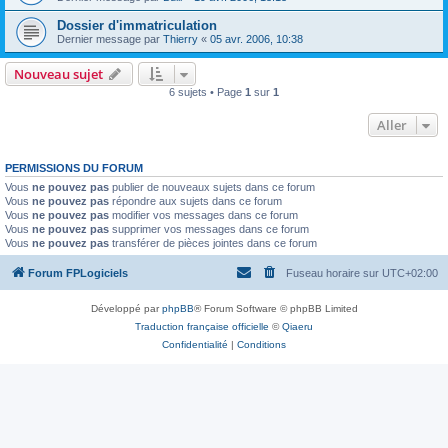
Dossier d'immatriculation
Dernier message par
Thierry
«
05 avr. 2006, 10:38
Nouveau sujet
6 sujets • Page
1
sur
1
Aller
PERMISSIONS DU FORUM
Vous
ne pouvez pas
publier de nouveaux sujets dans ce forum
Vous
ne pouvez pas
répondre aux sujets dans ce forum
Vous
ne pouvez pas
modifier vos messages dans ce forum
Vous
ne pouvez pas
supprimer vos messages dans ce forum
Vous
ne pouvez pas
transférer de pièces jointes dans ce forum
Forum FPLogiciels
Fuseau horaire sur
UTC+02:00
Développé par
phpBB
® Forum Software © phpBB Limited
Traduction française officielle
©
Qiaeru
Confidentialité
|
Conditions