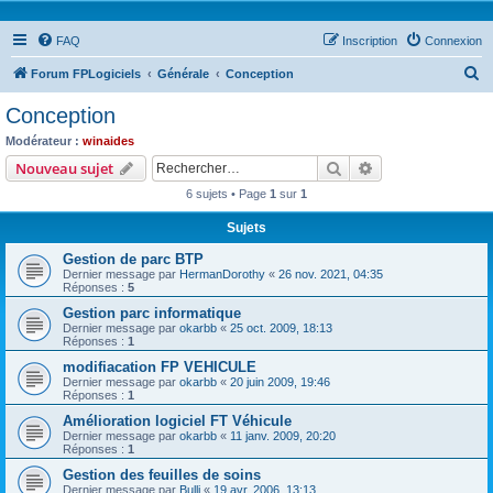
FAQ
Inscription
Connexion
R
Forum FPLogiciels
Générale
Conception
e
Conception
c
Modérateur :
winaides
h
Rechercher
Recherche avanc
Nouveau sujet
e
6 sujets • Page
1
sur
1
r
Sujets
c
Gestion de parc BTP
h
Dernier message par
HermanDorothy
«
26 nov. 2021, 04:35
e
Réponses :
5
r
Gestion parc informatique
Dernier message par
okarbb
«
25 oct. 2009, 18:13
Réponses :
1
modifiacation FP VEHICULE
Dernier message par
okarbb
«
20 juin 2009, 19:46
Réponses :
1
Amélioration logiciel FT Véhicule
Dernier message par
okarbb
«
11 janv. 2009, 20:20
Réponses :
1
Gestion des feuilles de soins
Dernier message par
Bulli
«
19 avr. 2006, 13:13