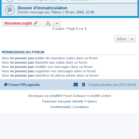
Dossier d'immatriculation
Dernier message par
Thierry
«
05 avr. 2006, 10:38
Nouveau sujet
6 sujets • Page
1
sur
1
Aller
PERMISSIONS DU FORUM
Vous
ne pouvez pas
publier de nouveaux sujets dans ce forum
Vous
ne pouvez pas
répondre aux sujets dans ce forum
Vous
ne pouvez pas
modifier vos messages dans ce forum
Vous
ne pouvez pas
supprimer vos messages dans ce forum
Vous
ne pouvez pas
transférer de pièces jointes dans ce forum
Forum FPLogiciels
Fuseau horaire sur
UTC+02:00
Développé par
phpBB
® Forum Software © phpBB Limited
Traduction française officielle
©
Qiaeru
Confidentialité
|
Conditions