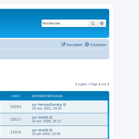
Rechercher
Recherche avancé
Inscription
Connexion
6 sujets • Page
1
sur
1
VUES
DERNIER MESSAGE
par
HermanDorothy
34263
26 nov. 2021, 04:35
par
okarbb
15517
25 oct. 2009, 18:13
par
okarbb
14314
20 juin 2009, 19:46