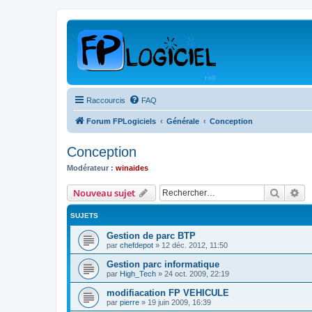
Raccourcis
FAQ
Forum FPLogiciels
Générale
Conception
Conception
Modérateur :
winaides
Recher
Re
Nouveau sujet
SUJETS
Gestion de parc BTP
par
chefdepot
»
12 déc. 2012, 11:50
Gestion parc informatique
par
High_Tech
»
24 oct. 2009, 22:19
modifiacation FP VEHICULE
par
pierre
»
19 juin 2009, 16:39