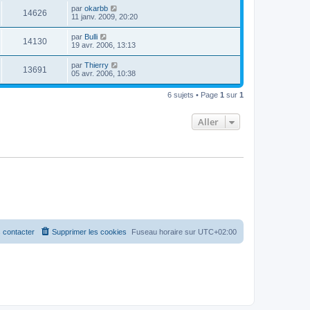
par
okarbb
14626
11 janv. 2009, 20:20
par
Bulli
14130
19 avr. 2006, 13:13
par
Thierry
13691
05 avr. 2006, 10:38
6 sujets • Page
1
sur
1
Aller
 contacter
Supprimer les cookies
Fuseau horaire sur
UTC+02:00