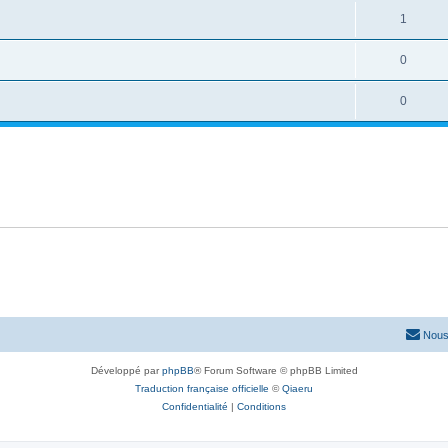
1
0
0
Nous
Développé par
phpBB
® Forum Software © phpBB Limited
Traduction française officielle
©
Qiaeru
Confidentialité
|
Conditions