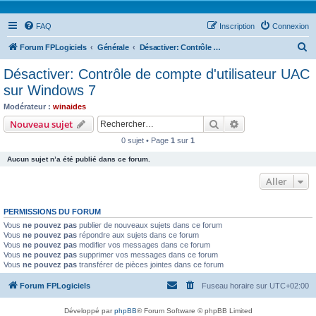
FAQ
Inscription
Connexion
R
Forum FPLogiciels
Générale
Désactiver: Contrôle de compte d'utilisateur UAC sur Windows 7
e
Désactiver: Contrôle de compte d'utilisateur UAC
c
sur Windows 7
h
Modérateur :
winaides
e
Rechercher
Recherche avanc
Nouveau sujet
r
0 sujet • Page
1
sur
1
c
Aucun sujet n’a été publié dans ce forum.
h
Aller
e
r
PERMISSIONS DU FORUM
Vous
ne pouvez pas
publier de nouveaux sujets dans ce forum
Vous
ne pouvez pas
répondre aux sujets dans ce forum
Vous
ne pouvez pas
modifier vos messages dans ce forum
Vous
ne pouvez pas
supprimer vos messages dans ce forum
Vous
ne pouvez pas
transférer de pièces jointes dans ce forum
Forum FPLogiciels
Fuseau horaire sur
UTC+02:00
Développé par
phpBB
® Forum Software © phpBB Limited