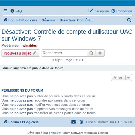
FAQ
Inscription
Connexion
R
Forum FPLogiciels
Générale
Désactiver: Contrôle de compte d'utilisateur UAC sur Windows 7
e
Désactiver: Contrôle de compte d'utilisateur UAC
c
sur Windows 7
h
Modérateur :
winaides
e
Rechercher
Recherche avanc
Nouveau sujet
r
0 sujet • Page
1
sur
1
c
Aucun sujet n’a été publié dans ce forum.
h
Aller
e
r
PERMISSIONS DU FORUM
Vous
ne pouvez pas
publier de nouveaux sujets dans ce forum
Vous
ne pouvez pas
répondre aux sujets dans ce forum
Vous
ne pouvez pas
modifier vos messages dans ce forum
Vous
ne pouvez pas
supprimer vos messages dans ce forum
Vous
ne pouvez pas
transférer de pièces jointes dans ce forum
Forum FPLogiciels
Fuseau horaire sur
UTC+02:00
Développé par
phpBB
® Forum Software © phpBB Limited