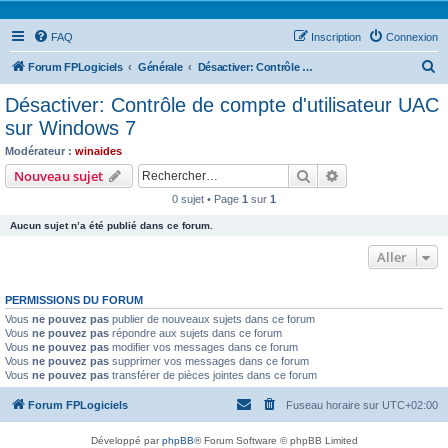
FAQ
Inscription
Connexion
R
Forum FPLogiciels
Générale
Désactiver: Contrôle de compte d'utilisateur UAC sur Windows 7
e
Désactiver: Contrôle de compte d'utilisateur UAC
c
sur Windows 7
h
Modérateur :
winaides
e
Rechercher
Recherche avanc
Nouveau sujet
r
0 sujet • Page
1
sur
1
c
Aucun sujet n’a été publié dans ce forum.
h
Aller
e
r
PERMISSIONS DU FORUM
Vous
ne pouvez pas
publier de nouveaux sujets dans ce forum
Vous
ne pouvez pas
répondre aux sujets dans ce forum
Vous
ne pouvez pas
modifier vos messages dans ce forum
Vous
ne pouvez pas
supprimer vos messages dans ce forum
Vous
ne pouvez pas
transférer de pièces jointes dans ce forum
Forum FPLogiciels
Fuseau horaire sur
UTC+02:00
Développé par
phpBB
® Forum Software © phpBB Limited