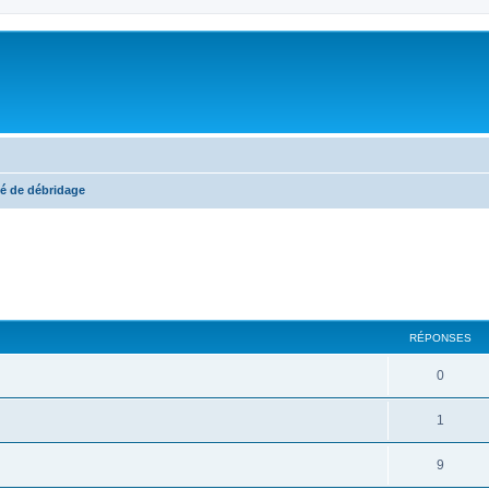
é de débridage
cher
cherche avancée
RÉPONSES
0
1
9