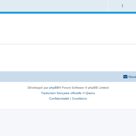
1
Nous
Développé par
phpBB
® Forum Software © phpBB Limited
Traduction française officielle
©
Qiaeru
Confidentialité
|
Conditions