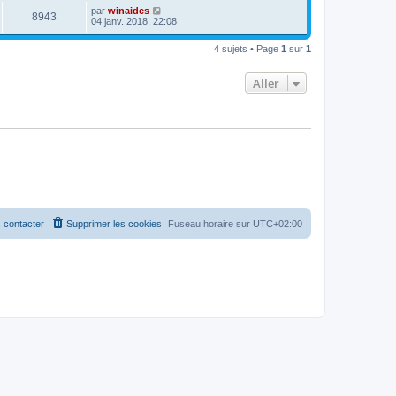
par
winaides
8943
04 janv. 2018, 22:08
4 sujets • Page
1
sur
1
Aller
 contacter
Supprimer les cookies
Fuseau horaire sur
UTC+02:00