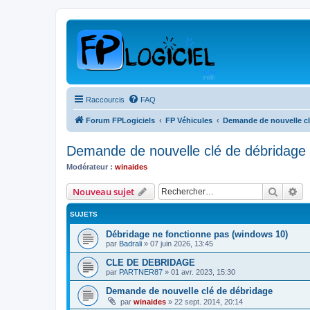
Raccourcis
FAQ
Forum FPLogiciels
FP Véhicules
Demande de nouvelle cl
Demande de nouvelle clé de débridage
Modérateur :
winaides
Recher
Re
Nouveau sujet
SUJETS
Débridage ne fonctionne pas (windows 10)
par
Badrali
»
07 juin 2026, 13:45
CLE DE DEBRIDAGE
par
PARTNER87
»
01 avr. 2023, 15:30
Demande de nouvelle clé de débridage
par
winaides
»
22 sept. 2014, 20:14