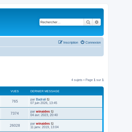
Rechercher
Recherche avancé
Inscription
Connexion
4 sujets • Page
1
sur
1
VUES
DERNIER MESSAGE
par
Badrali
765
07 juin 2026, 13:45
par
winaides
7374
04 avr. 2023, 20:40
par
winaides
26028
11 janv. 2019, 13:04