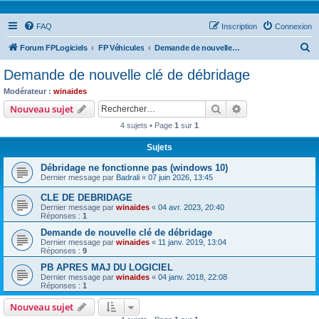
FAQ
Inscription
Connexion
R
Forum FPLogiciels
FP Véhicules
Demande de nouvelle clé de débridage
e
Demande de nouvelle clé de débridage
c
Modérateur :
winaides
h
Rechercher
Recherche avanc
Nouveau sujet
e
4 sujets • Page
1
sur
1
r
Sujets
c
Débridage ne fonctionne pas (windows 10)
h
Dernier message par
Badrali
«
07 juin 2026, 13:45
e
CLE DE DEBRIDAGE
r
Dernier message par
winaides
«
04 avr. 2023, 20:40
Réponses :
1
Demande de nouvelle clé de débridage
Dernier message par
winaides
«
11 janv. 2019, 13:04
Réponses :
9
PB APRES MAJ DU LOGICIEL
Dernier message par
winaides
«
04 janv. 2018, 22:08
Réponses :
1
Nouveau sujet