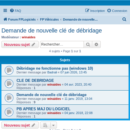
FAQ
Inscription
Connexion
R
Forum FPLogiciels
FP Véhicules
Demande de nouvelle clé de débridage
e
Demande de nouvelle clé de débridage
c
Modérateur :
winaides
h
Rechercher
Recherche avanc
Nouveau sujet
e
4 sujets • Page
1
sur
1
r
Sujets
c
Débridage ne fonctionne pas (windows 10)
h
Dernier message par
Badrali
«
07 juin 2026, 13:45
e
CLE DE DEBRIDAGE
r
Dernier message par
winaides
«
04 avr. 2023, 20:40
Réponses :
1
Demande de nouvelle clé de débridage
Dernier message par
winaides
«
11 janv. 2019, 13:04
Réponses :
9
PB APRES MAJ DU LOGICIEL
Dernier message par
winaides
«
04 janv. 2018, 22:08
Réponses :
1
Nouveau sujet