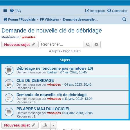
FAQ
Inscription
Connexion
R
Forum FPLogiciels
FP Véhicules
Demande de nouvelle clé de débridage
e
Demande de nouvelle clé de débridage
c
Modérateur :
winaides
h
Rechercher
Recherche avanc
Nouveau sujet
e
4 sujets • Page
1
sur
1
r
Sujets
c
Débridage ne fonctionne pas (windows 10)
h
Dernier message par
Badrali
«
07 juin 2026, 13:45
e
CLE DE DEBRIDAGE
r
Dernier message par
winaides
«
04 avr. 2023, 20:40
Réponses :
1
Demande de nouvelle clé de débridage
Dernier message par
winaides
«
11 janv. 2019, 13:04
Réponses :
9
PB APRES MAJ DU LOGICIEL
Dernier message par
winaides
«
04 janv. 2018, 22:08
Réponses :
1
Nouveau sujet