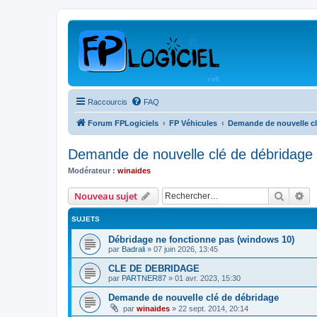
Raccourcis
FAQ
Forum FPLogiciels
FP Véhicules
Demande de nouvelle cl
Demande de nouvelle clé de débridage
Modérateur :
winaides
Recher
Re
Nouveau sujet
SUJETS
Débridage ne fonctionne pas (windows 10)
par
Badrali
»
07 juin 2026, 13:45
CLE DE DEBRIDAGE
par
PARTNER87
»
01 avr. 2023, 15:30
Demande de nouvelle clé de débridage
par
winaides
»
22 sept. 2014, 20:14