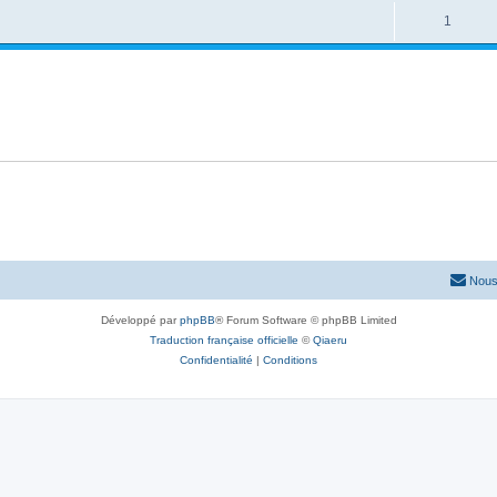
1
Nous
Développé par
phpBB
® Forum Software © phpBB Limited
Traduction française officielle
©
Qiaeru
Confidentialité
|
Conditions