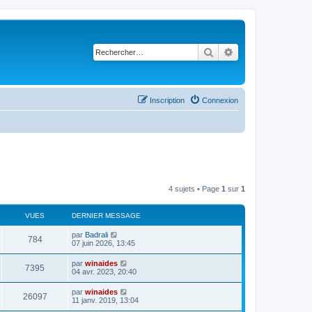
Rechercher
Recherche avancé
Inscription
Connexion
4 sujets • Page
1
sur
1
VUES
DERNIER MESSAGE
par
Badrali
784
07 juin 2026, 13:45
par
winaides
7395
04 avr. 2023, 20:40
par
winaides
26097
11 janv. 2019, 13:04