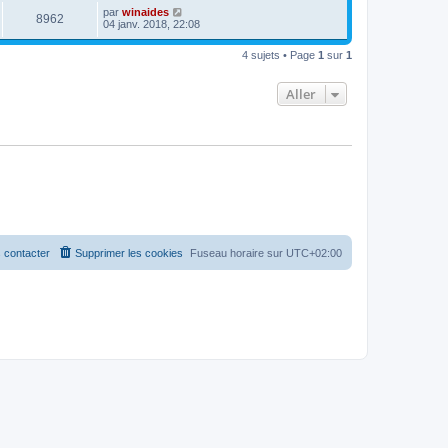
par
winaides
8962
04 janv. 2018, 22:08
4 sujets • Page
1
sur
1
Aller
 contacter
Supprimer les cookies
Fuseau horaire sur
UTC+02:00