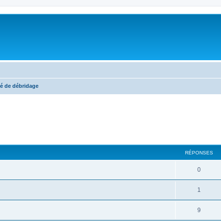
é de débridage
cher
cherche avancée
RÉPONSES
0
1
9