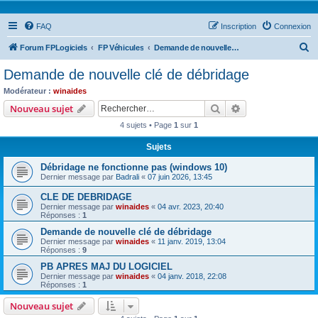
FAQ
Inscription
Connexion
R
Forum FPLogiciels
FP Véhicules
Demande de nouvelle clé de débridage
e
Demande de nouvelle clé de débridage
c
Modérateur :
winaides
h
Rechercher
Recherche avanc
Nouveau sujet
e
4 sujets • Page
1
sur
1
r
Sujets
c
Débridage ne fonctionne pas (windows 10)
h
Dernier message par
Badrali
«
07 juin 2026, 13:45
e
CLE DE DEBRIDAGE
r
Dernier message par
winaides
«
04 avr. 2023, 20:40
Réponses :
1
Demande de nouvelle clé de débridage
Dernier message par
winaides
«
11 janv. 2019, 13:04
Réponses :
9
PB APRES MAJ DU LOGICIEL
Dernier message par
winaides
«
04 janv. 2018, 22:08
Réponses :
1
Nouveau sujet