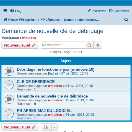
FAQ
Inscription
Connexion
R
Forum FPLogiciels
FP Véhicules
Demande de nouvelle clé de débridage
e
Demande de nouvelle clé de débridage
c
Modérateur :
winaides
h
Rechercher
Recherche avanc
Nouveau sujet
e
4 sujets • Page
1
sur
1
r
Sujets
c
Débridage ne fonctionne pas (windows 10)
h
Dernier message par
Badrali
«
07 juin 2026, 13:45
e
CLE DE DEBRIDAGE
r
Dernier message par
winaides
«
04 avr. 2023, 20:40
Réponses :
1
Demande de nouvelle clé de débridage
Dernier message par
winaides
«
11 janv. 2019, 13:04
Réponses :
9
PB APRES MAJ DU LOGICIEL
Dernier message par
winaides
«
04 janv. 2018, 22:08
Réponses :
1
Nouveau sujet