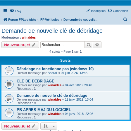
FAQ
Inscription
Connexion
R
Forum FPLogiciels
FP Véhicules
Demande de nouvelle clé de débridage
e
Demande de nouvelle clé de débridage
c
Modérateur :
winaides
h
Rechercher
Recherche avanc
Nouveau sujet
e
4 sujets • Page
1
sur
1
r
Sujets
c
Débridage ne fonctionne pas (windows 10)
h
Dernier message par
Badrali
«
07 juin 2026, 13:45
e
CLE DE DEBRIDAGE
r
Dernier message par
winaides
«
04 avr. 2023, 20:40
Réponses :
1
Demande de nouvelle clé de débridage
Dernier message par
winaides
«
11 janv. 2019, 13:04
Réponses :
9
PB APRES MAJ DU LOGICIEL
Dernier message par
winaides
«
04 janv. 2018, 22:08
Réponses :
1
Nouveau sujet