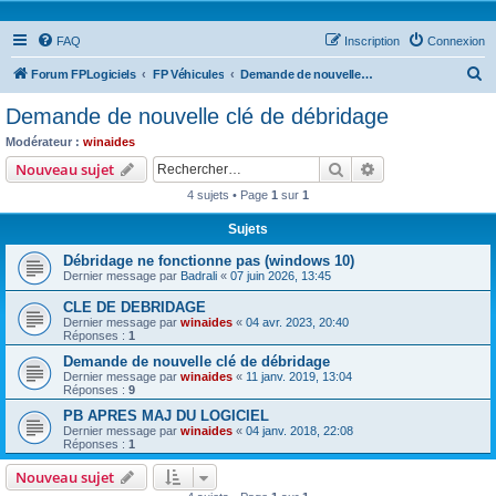
FAQ
Inscription
Connexion
R
Forum FPLogiciels
FP Véhicules
Demande de nouvelle clé de débridage
e
Demande de nouvelle clé de débridage
c
Modérateur :
winaides
h
Rechercher
Recherche avanc
Nouveau sujet
e
4 sujets • Page
1
sur
1
r
Sujets
c
Débridage ne fonctionne pas (windows 10)
h
Dernier message par
Badrali
«
07 juin 2026, 13:45
e
CLE DE DEBRIDAGE
r
Dernier message par
winaides
«
04 avr. 2023, 20:40
Réponses :
1
Demande de nouvelle clé de débridage
Dernier message par
winaides
«
11 janv. 2019, 13:04
Réponses :
9
PB APRES MAJ DU LOGICIEL
Dernier message par
winaides
«
04 janv. 2018, 22:08
Réponses :
1
Nouveau sujet