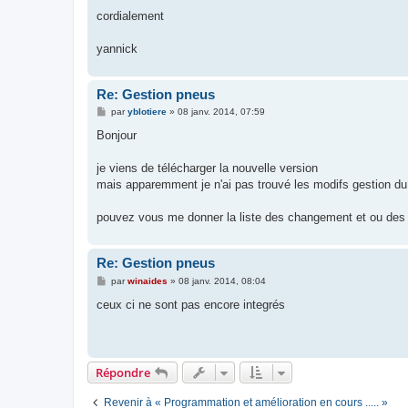
cordialement
yannick
Re: Gestion pneus
M
par
yblotiere
»
08 janv. 2014, 07:59
e
s
Bonjour
s
a
g
je viens de télécharger la nouvelle version
e
mais apparemment je n'ai pas trouvé les modifs gestion du
pouvez vous me donner la liste des changement et ou des 
Re: Gestion pneus
M
par
winaides
»
08 janv. 2014, 08:04
e
s
ceux ci ne sont pas encore integrés
s
a
g
e
Répondre
Revenir à « Programmation et amélioration en cours ..... »