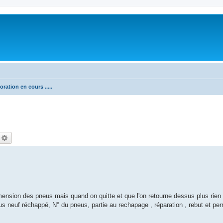
ation en cours .....
echercher
Recherche avancée
nsion des pneus mais quand on quitte et que l'on retourne dessus plus rien 
us neuf réchappé, N° du pneus, partie au rechapage , réparation , rebut et perm