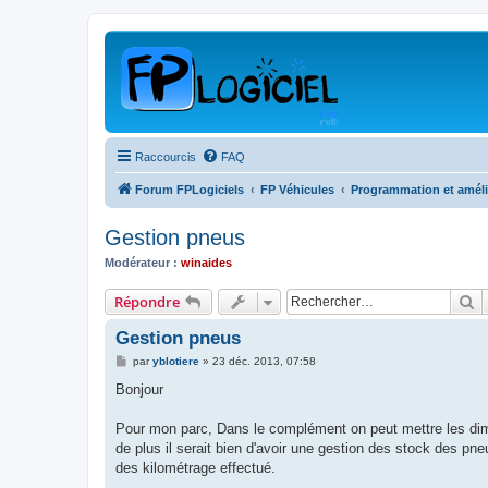
Raccourcis
FAQ
Forum FPLogiciels
FP Véhicules
Programmation et amélior
Gestion pneus
Modérateur :
winaides
R
Répondre
Gestion pneus
M
par
yblotiere
»
23 déc. 2013, 07:58
e
s
Bonjour
s
a
g
Pour mon parc, Dans le complément on peut mettre les dime
e
de plus il serait bien d'avoir une gestion des stock des pne
des kilométrage effectué.