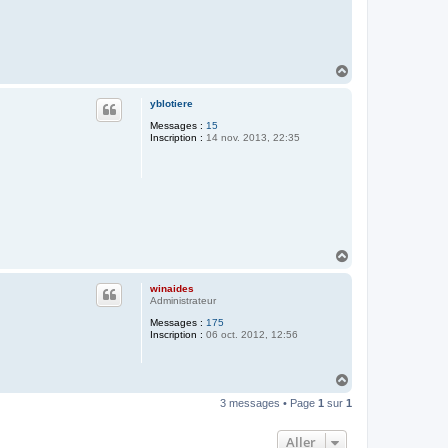
H
a
u
yblotiere
t
Messages :
15
Inscription :
14 nov. 2013, 22:35
H
a
u
winaides
t
Administrateur
Messages :
175
Inscription :
06 oct. 2012, 12:56
H
a
3 messages • Page
1
sur
1
u
t
Aller