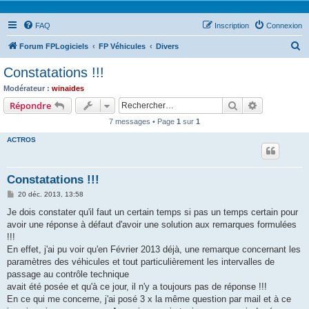
FAQ
Inscription
Connexion
R
Forum FPLogiciels
FP Véhicules
Divers
e
Constatations !!!
c
Modérateur :
winaides
h
Rechercher
Recherche 
Répondre
e
7 messages • Page
1
sur
1
r
ACTROS
c
h
Constatations !!!
e
M
20 déc. 2013, 13:58
r
e
s
Je dois constater qu'il faut un certain temps si pas un temps certain pour
s
avoir une réponse à défaut d'avoir une solution aux remarques formulées
a
g
!!!
e
En effet, j'ai pu voir qu'en Février 2013 déjà, une remarque concernant les
paramètres des véhicules et tout particulièrement les intervalles de
passage au contrôle technique
avait été posée et qu'à ce jour, il n'y a toujours pas de réponse !!!
En ce qui me concerne, j'ai posé 3 x la même question par mail et à ce