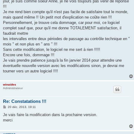
jour, je suis comme soeur Anne, je ne vois toujours pas venir de réponse
!!!
Je me rend bien compte qu'il n'est pas facile de satisfaire tout le monde,
mais quand même !! Un petit mot d'explication ne coûte rien !!!
Personnellement, je trouve cela dommage, car pour moi, ce logiciel
complet sauf que, pour qu'il me donne TOTALEMENT satisfaction, il
faudrait mettre
les intervalles entre deux périodes de passage au contrôle technique en "
mois " et non plus en " ans " !!!
Sans cette modification, le logiciel ne me sert à rien !!!!!
Encore une fois, dommage !!!
Je vais prendre patience jusqu'à la fin janvier 2014 pour attendre une
éventuelle nouvelle version avec les modifications sinon, je devrai me
tourner vers un autre logiciel !!!!
winaides
Administrateur
Re: Constatations !!!
M
20 déc. 2013, 19:11
e
s
Je vais faire la modification dans la prochaine version.
s
merci
a
g
e