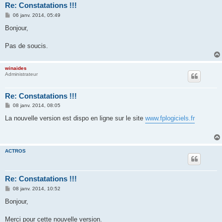
Re: Constatations !!!
M
06 janv. 2014, 05:49
e
s
Bonjour,
s
a
g
Pas de soucis.
e
winaides
Administrateur
Re: Constatations !!!
M
08 janv. 2014, 08:05
e
s
La nouvelle version est dispo en ligne sur le site
www.fplogiciels.fr
s
a
g
e
ACTROS
Re: Constatations !!!
M
08 janv. 2014, 10:52
e
s
Bonjour,
s
a
g
Merci pour cette nouvelle version.