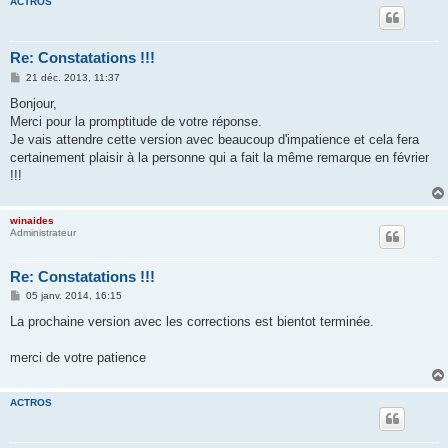
ACTROS
Re: Constatations !!!
M
21 déc. 2013, 11:37
e
s
Bonjour,
s
Merci pour la promptitude de votre réponse.
a
g
Je vais attendre cette version avec beaucoup d'impatience et cela fera
e
certainement plaisir à la personne qui a fait la même remarque en février
!!!
winaides
Administrateur
Re: Constatations !!!
M
05 janv. 2014, 16:15
e
s
La prochaine version avec les corrections est bientot terminée.
s
a
g
merci de votre patience
e
ACTROS