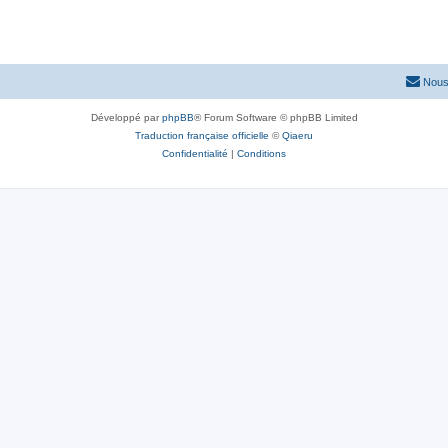
Nous
Développé par
phpBB
® Forum Software © phpBB Limited
Traduction française officielle
©
Qiaeru
Confidentialité
|
Conditions