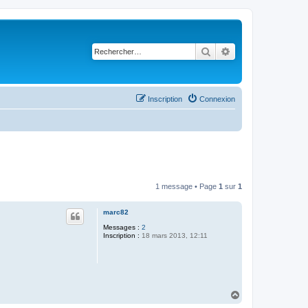
Rechercher
Recherche avancé
Inscription
Connexion
1 message • Page
1
sur
1
marc82
Messages :
2
Inscription :
18 mars 2013, 12:11
H
a