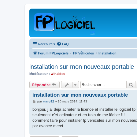
Raccourcis
FAQ
Forum FPLogiciels
FP Véhicules
Installation
installation sur mon nouveaux portable
Modérateur :
winaides
R
Répondre
installation sur mon nouveaux portable
M
par
marc82
»
10 mars 2014, 11:43
e
s
bonjour, j ai déjà acheter la licence et installer le logiciel 
s
seulement c'et ordinateur et en train de me lâcher !!!
a
g
comment faire pour installer fp véhicules sur mon nouveau
e
par avance merci