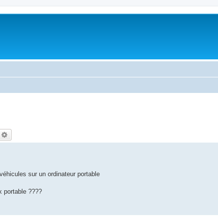
echercher
Recherche avancée
fp véhicules sur un ordinateur portable
x portable ????