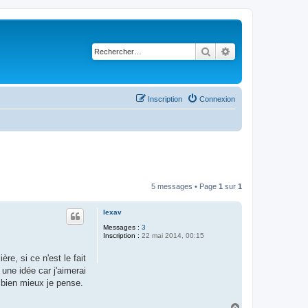
Rechercher
Recherche avancé
Inscription
Connexion
5 messages • Page
1
sur
1
lexav
Messages :
3
Inscription :
22 mai 2014, 00:15
re, si ce n'est le fait
 une idée car j'aimerai
t bien mieux je pense.
H