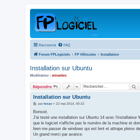
Raccourcis
FAQ
Forum FPLogiciels
FP Véhicules
Installation
Installation sur Ubuntu
Modérateur :
winaides
R
Répondre
Installation sur Ubuntu
M
par
lexav
»
22 mai 2014, 00:22
e
s
Bonsoir,
s
J'ai testé une installation sur Ubuntu 14 avec l'installateur 
a
g
que le logiciel n'affiche pas le numéro de la machine et don
e
bien me passer de windows qui est lent et attrape pleins de 
Un grand merci par avance.