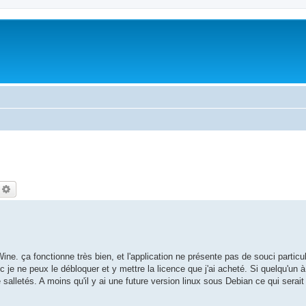
echercher
Recherche avancée
Wine. ça fonctionne très bien, et l'application ne présente pas de souci particuliè
c je ne peux le débloquer et y mettre la licence que j'ai acheté. Si quelqu'un à
salletés. A moins qu'il y ai une future version linux sous Debian ce qui serai