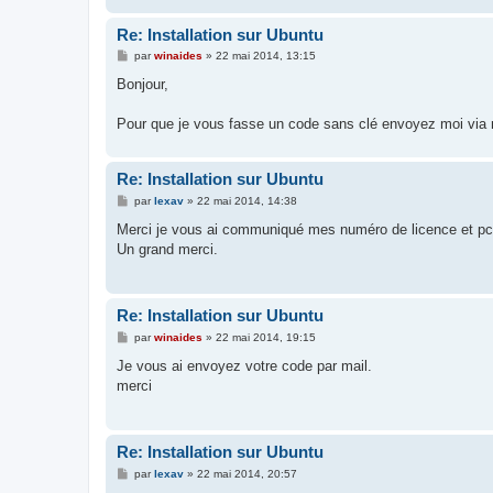
Re: Installation sur Ubuntu
M
par
winaides
»
22 mai 2014, 13:15
e
s
Bonjour,
s
a
g
Pour que je vous fasse un code sans clé envoyez moi via
e
Re: Installation sur Ubuntu
M
par
lexav
»
22 mai 2014, 14:38
e
s
Merci je vous ai communiqué mes numéro de licence et pc p
s
Un grand merci.
a
g
e
Re: Installation sur Ubuntu
M
par
winaides
»
22 mai 2014, 19:15
e
s
Je vous ai envoyez votre code par mail.
s
merci
a
g
e
Re: Installation sur Ubuntu
M
par
lexav
»
22 mai 2014, 20:57
e