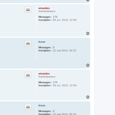
a
u
winaides
t
Administrateur
Messages :
175
Inscription :
06 oct. 2012, 12:56
H
a
u
lexav
t
Messages :
3
Inscription :
22 mai 2014, 00:15
H
a
u
winaides
t
Administrateur
Messages :
175
Inscription :
06 oct. 2012, 12:56
H
a
u
lexav
t
Messages :
3
Inscription :
22 mai 2014, 00:15