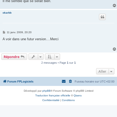
Il me semble que se serait bien.
okarbb
M
11 janv. 2009, 20:20
e
s
A voir dans une futur version....Merci
s
a
g
e
Répondre
2 messages • Page
1
sur
1
Aller
Forum FPLogiciels
Fuseau horaire sur
UTC+02:00
Développé par
phpBB
® Forum Software © phpBB Limited
Traduction française officielle
©
Qiaeru
Confidentialité
|
Conditions