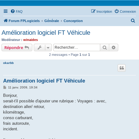
FAQ
Inscription
Connexion
R
Forum FPLogiciels
Générale
Conception
e
Amélioration logiciel FT Véhicule
c
Modérateur :
winaides
h
Rechercher
Recherche 
Répondre
e
2 messages • Page
1
sur
1
r
okarbb
c
h
Amélioration logiciel FT Véhicule
e
M
11 janv. 2009, 19:34
r
e
s
Bonjour,
s
serait-t'il possible d'ajouter une rubrique : Voyages : avec,
a
g
destination aller/ retour,
e
kilométrage,
conso carburant,
frais autoroute,
incident.