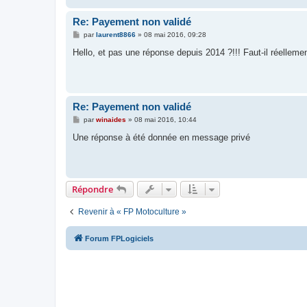
Re: Payement non validé
M
par
laurent8866
»
08 mai 2016, 09:28
e
s
Hello, et pas une réponse depuis 2014 ?!!! Faut-il réelleme
s
a
g
e
Re: Payement non validé
M
par
winaides
»
08 mai 2016, 10:44
e
s
Une réponse à été donnée en message privé
s
a
g
e
Répondre
Revenir à « FP Motoculture »
Forum FPLogiciels