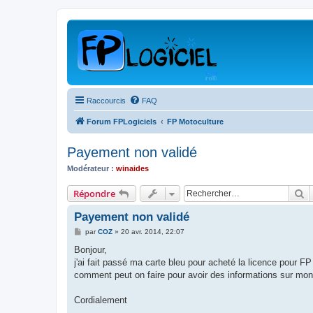
Raccourcis
FAQ
Forum FPLogiciels
FP Motoculture
Payement non validé
Modérateur :
winaides
R
Répondre
Payement non validé
M
par
COZ
»
20 avr. 2014, 22:07
e
s
Bonjour,
s
j'ai fait passé ma carte bleu pour acheté la licence pour FP
a
g
comment peut on faire pour avoir des informations sur mo
e
Cordialement