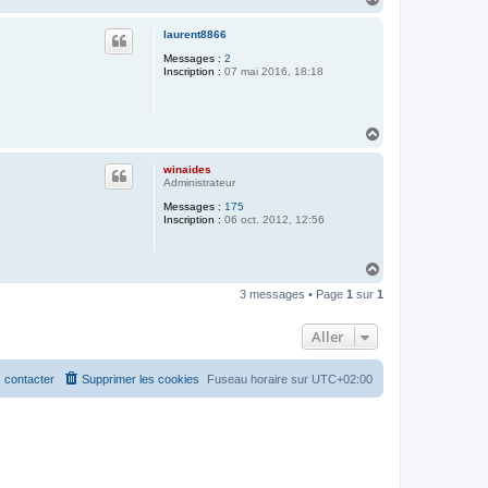
a
u
laurent8866
t
Messages :
2
Inscription :
07 mai 2016, 18:18
H
a
u
winaides
t
Administrateur
Messages :
175
Inscription :
06 oct. 2012, 12:56
H
a
3 messages • Page
1
sur
1
u
t
Aller
 contacter
Supprimer les cookies
Fuseau horaire sur
UTC+02:00