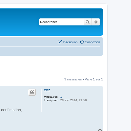
Rechercher
Recherche avancé
Inscription
Connexion
3 messages • Page
1
sur
1
COZ
Messages :
1
Inscription :
20 avr. 2014, 21:59
e confimation,
H