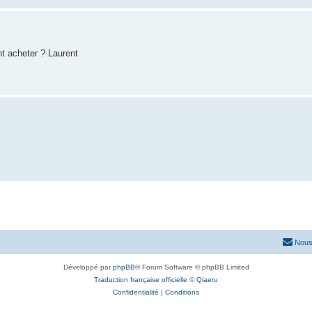
nt acheter ? Laurent
Nous
Développé par
phpBB
® Forum Software © phpBB Limited
Traduction française officielle
©
Qiaeru
Confidentialité
|
Conditions