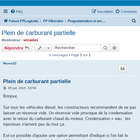
FAQ
Inscription
Connexion
R
Forum FPLogiciels
FP Véhicules
Programmation et amélioration en cours .....
e
Plein de carburant partielle
c
Modérateur :
winaides
h
Rechercher
Recherche 
Répondre
e
6 messages • Page
1
sur
1
r
Nexus22
c
h
Plein de carburant partielle
e
M
05 juil. 2015, 13:59
r
e
s
Bonjour,
s
a
g
Sur tous les véhicules diesel, les constructeurs recommandent de ne pas
e
laisser un réservoir vide. Un réservoir vide provoque de la condensation
avec le retour du carburant chaud du moteur. Condensation = eau : les
injecteurs n'aiment pas du tout ça.
Est-ce possible d'ajouter une option permettant d'indiqué si l'on fait le