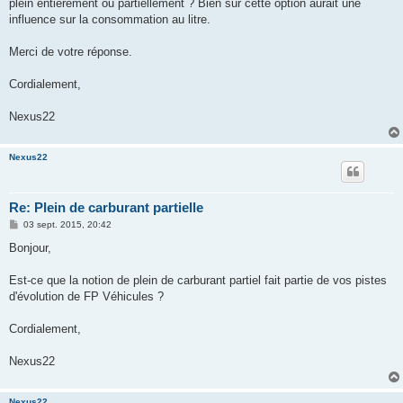
plein entièrement ou partiellement ? Bien sur cette option aurait une
influence sur la consommation au litre.
Merci de votre réponse.
Cordialement,
Nexus22
Nexus22
Re: Plein de carburant partielle
M
03 sept. 2015, 20:42
e
s
Bonjour,
s
a
g
Est-ce que la notion de plein de carburant partiel fait partie de vos pistes
e
d'évolution de FP Véhicules ?
Cordialement,
Nexus22
Nexus22