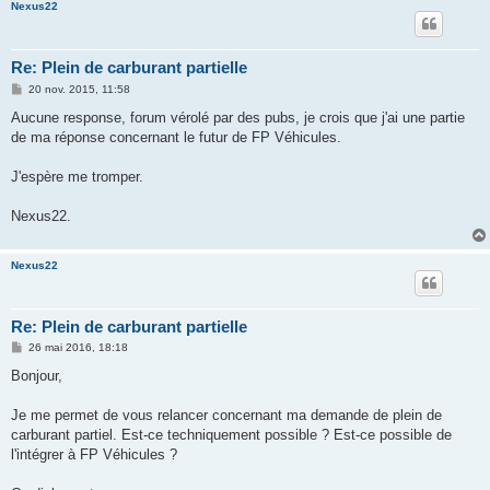
Nexus22
Re: Plein de carburant partielle
M
20 nov. 2015, 11:58
e
s
Aucune response, forum vérolé par des pubs, je crois que j'ai une partie
s
de ma réponse concernant le futur de FP Véhicules.
a
g
e
J'espère me tromper.
Nexus22.
Nexus22
Re: Plein de carburant partielle
M
26 mai 2016, 18:18
e
s
Bonjour,
s
a
g
Je me permet de vous relancer concernant ma demande de plein de
e
carburant partiel. Est-ce techniquement possible ? Est-ce possible de
l'intégrer à FP Véhicules ?