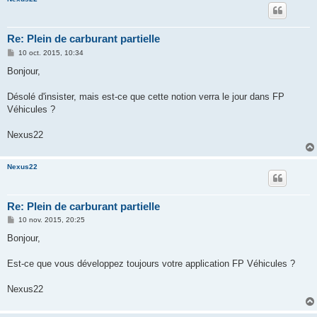
Re: Plein de carburant partielle
M
10 oct. 2015, 10:34
e
s
Bonjour,
s
a
g
Désolé d'insister, mais est-ce que cette notion verra le jour dans FP
e
Véhicules ?
Nexus22
Nexus22
Re: Plein de carburant partielle
M
10 nov. 2015, 20:25
e
s
Bonjour,
s
a
g
Est-ce que vous développez toujours votre application FP Véhicules ?
e
Nexus22