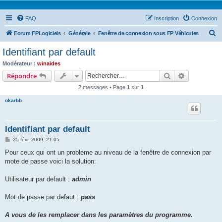
FAQ
Inscription
Connexion
R
Forum FPLogiciels
Générale
Fenêtre de connexion sous FP Véhicules
e
Identifiant par default
c
Modérateur :
winaides
h
Rechercher
Recherche 
Répondre
e
2 messages • Page
1
sur
1
r
okarbb
c
h
Identifiant par default
e
M
25 févr. 2009, 21:05
r
e
s
Pour ceux qui ont un probleme au niveau de la fenêtre de connexion par
s
mote de passe voici la solution:
a
g
e
Utilisateur par default :
admin
Mot de passe par defaut :
pass
A vous de les remplacer dans les paramètres du programme.