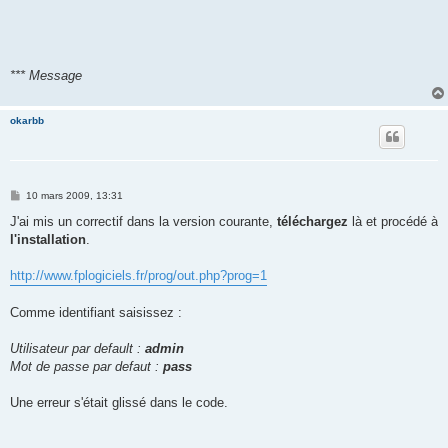
*** Message
okarbb
M
10 mars 2009, 13:31
e
s
J'ai mis un correctif dans la version courante,
téléchargez
là et procédé à
s
l'installation
.
a
g
e
http://www.fplogiciels.fr/prog/out.php?prog=1
Comme identifiant saisissez :
Utilisateur par default :
admin
Mot de passe par defaut :
pass
Une erreur s'était glissé dans le code.