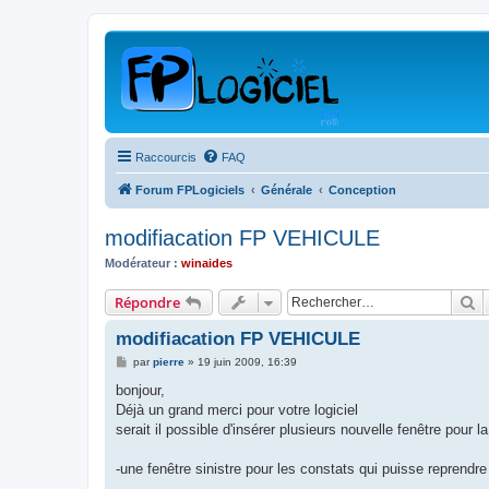
Raccourcis
FAQ
Forum FPLogiciels
Générale
Conception
modifiacation FP VEHICULE
Modérateur :
winaides
R
Répondre
modifiacation FP VEHICULE
M
par
pierre
»
19 juin 2009, 16:39
e
s
bonjour,
s
Déjà un grand merci pour votre logiciel
a
g
serait il possible d'insérer plusieurs nouvelle fenêtre pour 
e
-une fenêtre sinistre pour les constats qui puisse reprendre