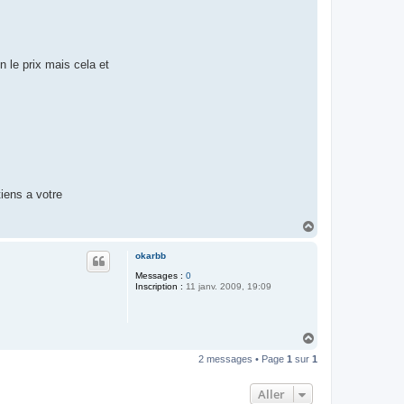
n le prix mais cela et
iens a votre
H
a
u
okarbb
t
Messages :
0
Inscription :
11 janv. 2009, 19:09
H
a
2 messages • Page
1
sur
1
u
t
Aller