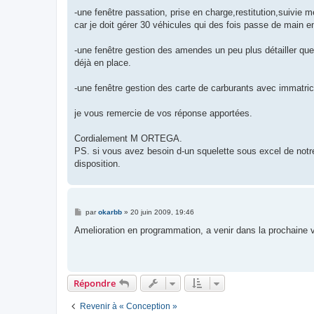
-une fenêtre passation, prise en charge,restitution,suivie 
car je doit gérer 30 véhicules qui des fois passe de main e
-une fenêtre gestion des amendes un peu plus détailler que c
déjà en place.
-une fenêtre gestion des carte de carburants avec immatricu
je vous remercie de vos réponse apportées.
Cordialement M ORTEGA.
PS. si vous avez besoin d-un squelette sous excel de notre 
disposition.
M
par
okarbb
»
20 juin 2009, 19:46
e
s
Amelioration en programmation, a venir dans la prochaine 
s
a
g
e
Répondre
Revenir à « Conception »