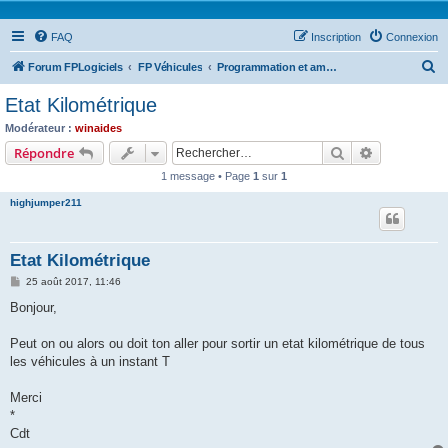
FAQ
Inscription
Connexion
R
Forum FPLogiciels
FP Véhicules
Programmation et amélioration en cours .....
e
Etat Kilométrique
c
Modérateur :
winaides
h
Rechercher
Recherche 
Répondre
e
1 message • Page
1
sur
1
r
highjumper211
c
h
Etat Kilométrique
e
M
25 août 2017, 11:46
r
e
s
Bonjour,
s
a
g
Peut on ou alors ou doit ton aller pour sortir un etat kilométrique de tous
e
les véhicules à un instant T
Merci
*
Cdt