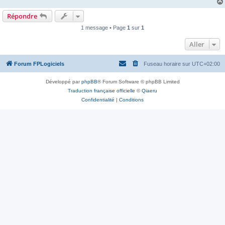
Répondre
1 message • Page
1
sur
1
Aller
Forum FPLogiciels
Fuseau horaire sur
UTC+02:00
Développé par
phpBB
® Forum Software © phpBB Limited
Traduction française officielle
©
Qiaeru
Confidentialité
|
Conditions