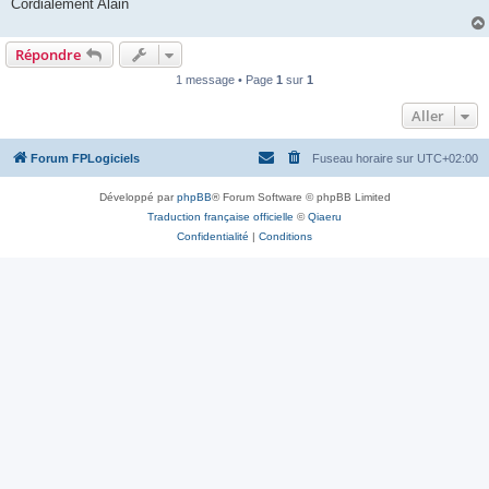
Cordialement Alain
Répondre
1 message • Page
1
sur
1
Aller
Forum FPLogiciels
Fuseau horaire sur
UTC+02:00
Développé par
phpBB
® Forum Software © phpBB Limited
Traduction française officielle
©
Qiaeru
Confidentialité
|
Conditions