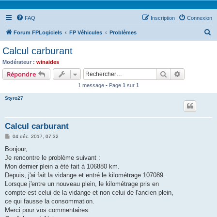
FAQ
Inscription
Connexion
R
Forum FPLogiciels
FP Véhicules
Problèmes
e
Calcul carburant
c
Modérateur :
winaides
h
Rechercher
Recherche 
Répondre
e
1 message • Page
1
sur
1
r
Styro27
c
h
Calcul carburant
e
M
04 déc. 2017, 07:32
r
e
s
Bonjour,
s
Je rencontre le problème suivant :
a
g
Mon dernier plein a été fait à 106880 km.
e
Depuis, j'ai fait la vidange et entré le kilométrage 107089.
Lorsque j'entre un nouveau plein, le kilométrage pris en
compte est celui de la vidange et non celui de l'ancien plein,
ce qui fausse la consommation.
Merci pour vos commentaires.